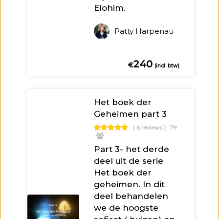
Elohim.
Patty Harpenau
240
€
(incl. btw)
Het boek der
Geheimen part 3
( 6 reviews )
79
Part 3- het derde
deel uit de serie
Het boek der
geheimen. In dit
deel behandelen
we de hoogste