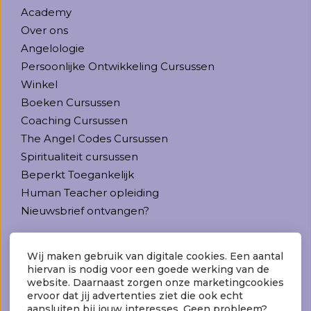
Academy
Over ons
Angelologie
Persoonlijke Ontwikkeling Cursussen
Winkel
Boeken Cursussen
Coaching Cursussen
The Angel Codes Cursussen
Spiritualiteit cursussen
Beperkt Toegankelijk
Human Teacher opleiding
Nieuwsbrief ontvangen?
Contact
Wij maken gebruik van digitale cookies. Een aantal
hiervan is nodig voor een goede werking van de
The Life Foundation
website. Daarnaast zorgen onze marketingcookies
Vrijheidslaan 81
ervoor dat jij advertenties ziet die ook echt
3621 HL Breukelen
aansluiten bij jouw interesses. Geen probleem?