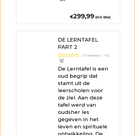
299,99
€
(incl. btw)
DE LERNTAFEL
PART 2
( 0 reviews )
43
De Lerntafel is een
oud begrip dat
stamt uit de
leerscholen voor
de ziel. Aan deze
tafel werd van
oudsher les
gegeven in het
leven en spirituele
ontwikkeling. De