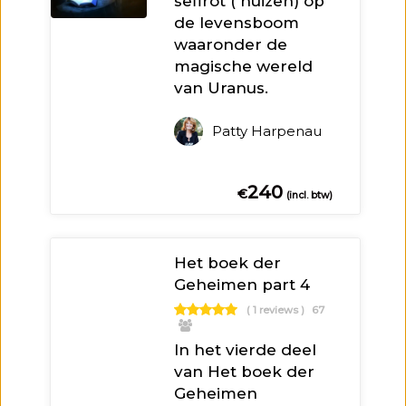
sefirot ( huizen) op
de levensboom
waaronder de
magische wereld
van Uranus.
Patty Harpenau
240
€
(incl. btw)
Het boek der
Geheimen part 4
( 1 reviews )
67
In het vierde deel
van Het boek der
Geheimen