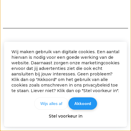
Wat fijn dat ik de cursus en de
Wij maken gebruik van digitale cookies. Een aantal
hiervan is nodig voor een goede werking van de
meditaties zo vaak kan herhalen
website. Daarnaast zorgen onze marketingcookies
als ik wil. Ik heb er zoveel van
ervoor dat jij advertenties ziet die ook echt
aansluiten bij jouw interesses. Geen probleem?
geleerd. Zowel voor mijn
Klik dan op "Akkoord" om het gebruik van alle
cookies zoals omschreven in ons
privacybeleid
toe
cliënten als voor mijzelf.
te staan. Liever niet? Klik dan op "Stel voorkeur in".
Wijs alles af
Akkoord
Roos Johnson
Stel voorkeur in
TOP