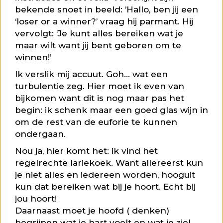
bekende snoet in beeld: ’Hallo, ben jij een
‘loser or a winner?’ vraag hij parmant. Hij
vervolgt: ‘Je kunt alles bereiken wat je
maar wilt want jij bent geboren om te
winnen!’
Ik verslik mij accuut. Goh… wat een
turbulentie zeg. Hier moet ik even van
bijkomen want dit is nog maar pas het
begin: ik schenk maar een goed glas wijn in
om de rest van de euforie te kunnen
ondergaan.
Nou ja, hier komt het: ik vind het
regelrechte lariekoek. Want allereerst kun
je niet alles en iedereen worden, hooguit
kun dat bereiken wat bij je hoort. Echt bij
jou hoort!
Daarnaast moet je hoofd ( denken)
begrijpen wat je hart voelt en wat je ziel