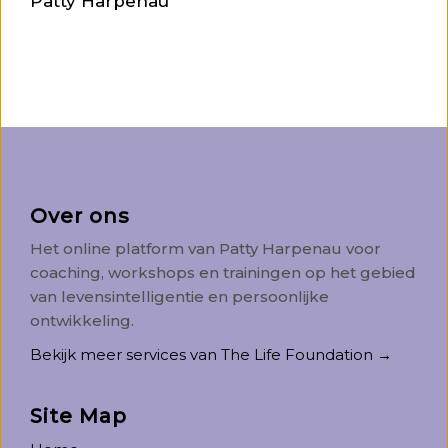
Patty Harpenau
Over ons
Het online platform van Patty Harpenau voor
coaching, workshops en trainingen op het gebied
van levensintelligentie en persoonlijke
ontwikkeling.
Bekijk meer services van The Life Foundation →
Site Map