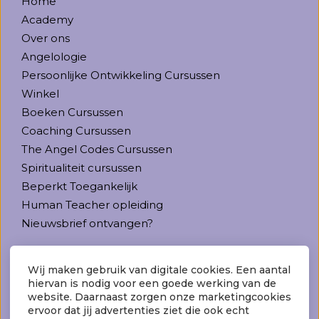
Home
Academy
Over ons
Angelologie
Persoonlijke Ontwikkeling Cursussen
Winkel
Boeken Cursussen
Coaching Cursussen
The Angel Codes Cursussen
Spiritualiteit cursussen
Beperkt Toegankelijk
Human Teacher opleiding
Nieuwsbrief ontvangen?
Contact
Wij maken gebruik van digitale cookies. Een aantal
hiervan is nodig voor een goede werking van de
The Life Foundation
website. Daarnaast zorgen onze marketingcookies
Vrijheidslaan 81
ervoor dat jij advertenties ziet die ook echt
3621 HL Breukelen