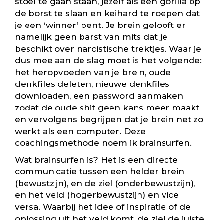
stoel te gaan staan, jezelf als een gorilla op
de borst te slaan en keihard te roepen dat
je een ‘winner’ bent. Je brein gelooft er
namelijk geen barst van mits dat je
beschikt over narcistische trektjes. Waar je
dus mee aan de slag moet is het volgende:
het heropvoeden van je brein, oude
denkfiles deleten, nieuwe denkfiles
downloaden, een password aanmaken
zodat de oude shit geen kans meer maakt
en vervolgens begrijpen dat je brein net zo
werkt als een computer. Deze
coachingsmethode noem ik brainsurfen.
Wat brainsurfen is? Het is een directe
communicatie tussen een helder brein
(bewustzijn), en de ziel (onderbewustzijn),
en het veld (hogerbewustzijn) en vice
versa. Waarbij het idee of inspiratie of de
oplossing uit het veld komt, de ziel de juiste